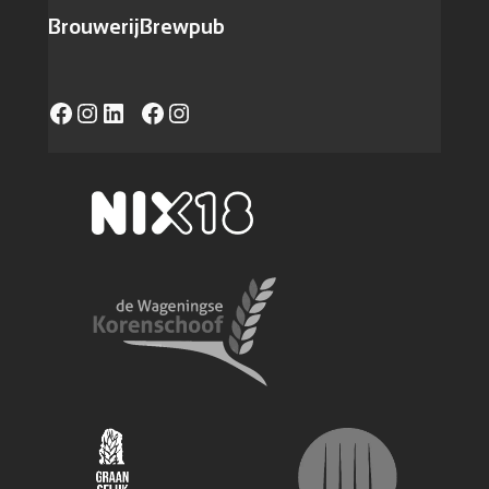
Brouwerij
Brewpub
Facebook
Instagram
LinkedIn
https://www.facebook.com/caferadvanwageningen/
Instagram