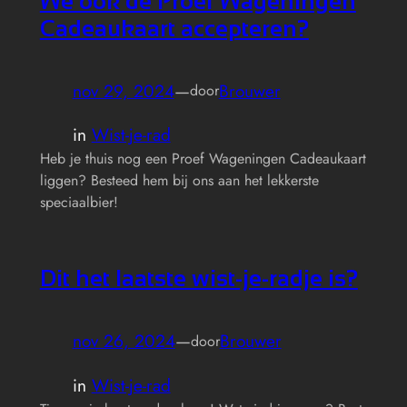
We ook de Proef Wageningen
Cadeaukaart accepteren?
nov 29, 2024
—
Brouwer
door
in
Wist-je-rad
Heb je thuis nog een Proef Wageningen Cadeaukaart
liggen? Besteed hem bij ons aan het lekkerste
speciaalbier!
Dit het laatste wist-je-radje is?
nov 26, 2024
—
Brouwer
door
in
Wist-je-rad