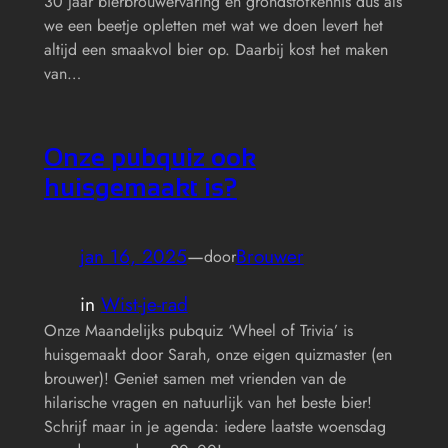
30 jaar bierbrouwervaring én grondstofkennis dus als
we een beetje opletten met wat we doen levert het
altijd een smaakvol bier op. Daarbij kost het maken
van…
Onze pubquiz ook
huisgemaakt is?
jan 16, 2025
—
Brouwer
door
in
Wist-je-rad
Onze Maandelijks pubquiz ‘Wheel of Trivia’ is
huisgemaakt door Sarah, onze eigen quizmaster (en
brouwer)! Geniet samen met vrienden van de
hilarische vragen en natuurlijk van het beste bier!
Schrijf maar in je agenda: iedere laatste woensdag