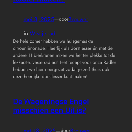
mei 8, 2025
—
Brouwer
door
in
Wist-je-rad
De hele zomer hebben we huisgemaakte
citroenlimonade. Heerlijk als dorstlesser én met de
andere 11 bierkranen mixen we het ter plekke tot de
lekkerste, verse radlers! Het recept voor onze Radler
hebben we hier neergezet zodat je zelf thuis ook
deze heerlijke dorstlesser kunt maken!
De Wageningse Engel
misschien een Uil is?
mrt 18, 2025
—
Brouwer
door