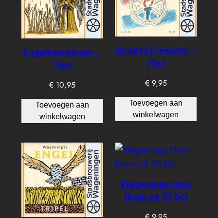
Road to Freedom –
Engelbewaarder –
75cl
75cl
€
9,95
€
10,95
Toevoegen aan
Toevoegen aan
winkelwagen
winkelwagen
Wagenings Hout
Bruin v4 37,5cl
€
9,95