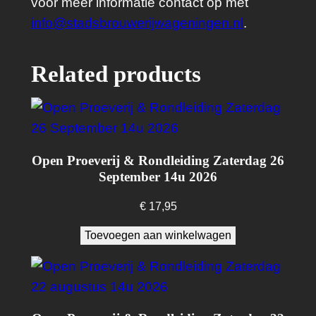
voor meer informatie contact op met
d
info@stadsbrouwerijwageningen.nl
.
a
g
2
Related products
9
a
u
g
Open Proeverij & Rondleiding Zaterdag 26
u
September 14u 2026
s
€
17,95
t
u
Toevoegen aan winkelwagen
s
1
4
u