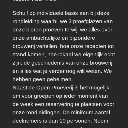
o
Schuif op individuele basis aan bij deze
n
rondleiding waarbij we 3 proefglazen van
d
onze bieren proeven terwijl we alles over
l
onze ambachtelijke en bijzondere
e
brouwerij vertellen, hoe onze recepten tot
i
stand komen, hoe lokaal we eigenlijk echt
d
zijn, de geschiedenis van onze brouwerij
i
en alles wat je verder nog wilt weten. We
n
hebben geen geheimen.
g
Naast de Open Proeverij is het mogelijk
Z
om voor groepen op ieder moment van
a
de week een reservering te plaatsen voor
t
onze rondleidingen. De minimum aantal
e
deelnemers is dan 10 personen. Neem
r