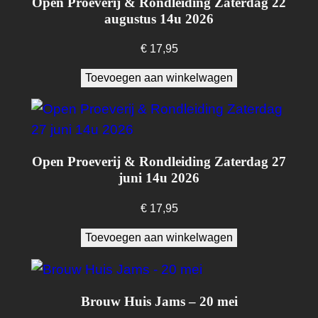
Open Proeverij & Rondleiding Zaterdag 22
2
augustus 14u 2026
0
€
17,95
2
6
Toevoegen aan winkelwagen
a
a
n
t
Open Proeverij & Rondleiding Zaterdag 27
juni 14u 2026
a
l
€
17,95
Toevoegen aan winkelwagen
Brouw Huis Jams – 20 mei