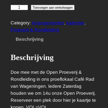
O
Toevoegen aan winkelwagen
p
e
Category:
Arrangementen
, 
kalender
, 
n
Proeverij & Rondleiding
P
Beschrijving
r
o
Beschrijving
e
v
e
Doe mee met de Open Proeverij &
r
Rondleiding in ons proeflokaal Café Rad
i
van Wageningen. Iedere Zaterdag
j
houden we om 14u onze Open Proeverij.
&
Reserveer een plek door hier je kaartje te
R
kopen. VOL=VOL