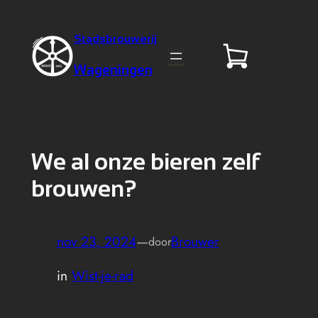
Stadsbrouwerij
Wageningen
We al onze bieren zelf
brouwen?
nov 23, 2024
—
Brouwer
door
in
Wist-je-rad