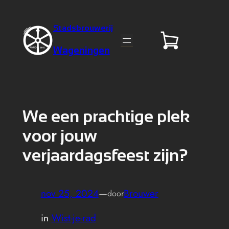
Stadsbrouwerij
Wageningen
We een prachtige plek
voor jouw
verjaardagsfeest zijn?
nov 25, 2024
—
Brouwer
door
in
Wist-je-rad