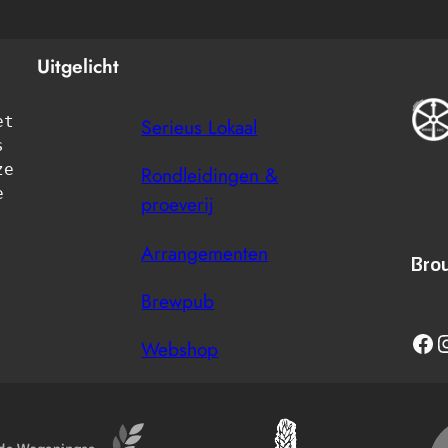
Uitgelicht
t 
Serieus Lokaal
 
e 
Rondleidingen &
 
proeverij
Arrangementen
Brou
Brewpub
Facebook
Instag
Webshop