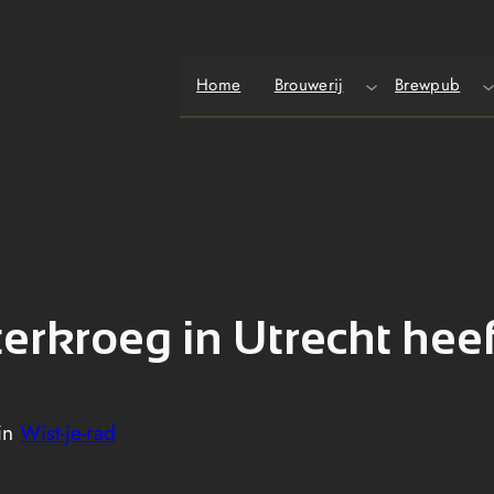
Home
Brouwerij
Brewpub
erkroeg in Utrecht hee
in
Wist-je-rad