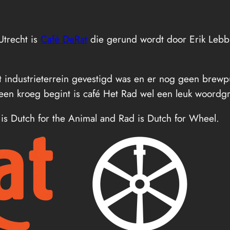
Utrecht is
Café DeRat
die gerund wordt door Erik Lebb
et industrieterrein gevestigd was en er nog geen brew
een kroeg begint is café Het Rad wel een leuk woordgr
t is Dutch for the Animal and Rad is Dutch for Wheel.