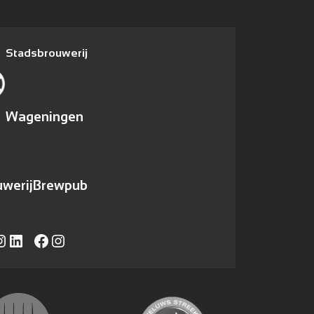
Stadsbrouwerij
Wageningen
werij
Brewpub
ram
LinkedIn
https://www.facebook.com/caferadvanwageningen/
Instagram