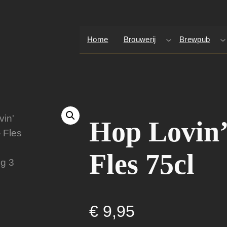
Home
Brouwerij
Brewpub
Hop Lovin’
Fles 75cl
€
9,95