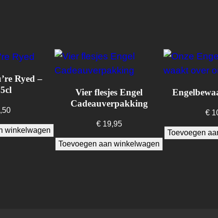
n
a
l
–
F
’re Ryed –
l
5cl
Vier flesjes Engel
Engelbewaa
e
Cadeauverpakking
s
,50
€
1
7
€
19,95
n winkelwagen
Toevoegen aa
5
Toevoegen aan winkelwagen
c
l
a
a
n