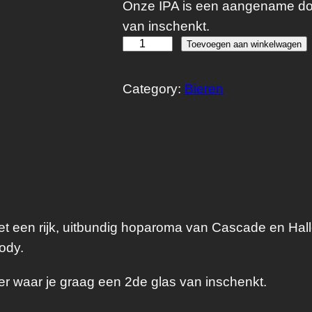
Onze IPA is een aangename doo
van inschenkt.
H
Toevoegen aan winkelwagen
o
p
Category:
Bieren
L
o
v
i
n
'
met een rijk, uitbundig hoparoma van Cascade en Hal
C
ody.
r
i
r waar je graag een 2de glas van inschenkt.
m
i