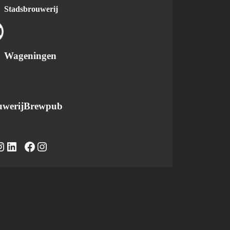
Stadsbrouwerij
Wageningen
werij
Brewpub
ram
LinkedIn
https://www.facebook.com/caferadvanwageningen/
Instagram